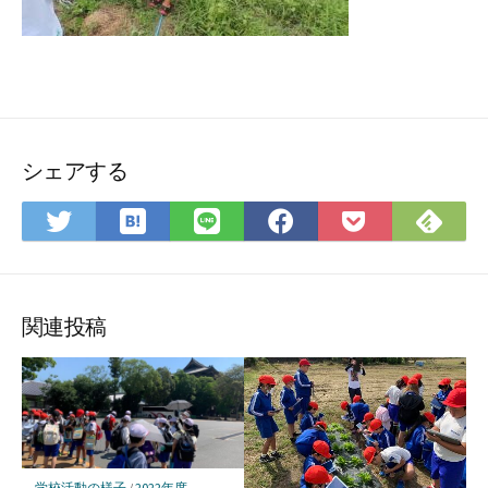
シェアする
は
Fee
Twitter
LINE
Facebook
Pocket
て
で
で
で
で
に
な
購
シ
シ
シ
保
ブ
読
ェ
ェ
ェ
存
ッ
ア
ア
ア
関連投稿
ク
マ
ー
ク
に
保
学校活動の様子
/
2022年度