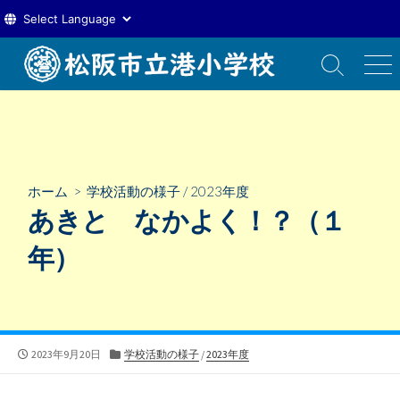
コ
ン
検
メ
索
ニ
テ
切
ュ
ン
り
ー
ツ
替
え
へ
ス
ホーム
>
学校活動の様子
/
2023年度
キ
あきと なかよく！？（１
ッ
プ
年）
公
カ
2023年9月20日
学校活動の様子
/
2023年度
開
テ
日
ゴ