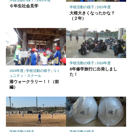
存
６年生社会見学
学校活動の様子
/
2023年度
大根大きくなったかな？
（２年）
学校活動の様子
/
2020年度
6年修学旅行に出発しまし
2024年度
/
学校活動の様子
/
コミ
た！
ュニティ・スクール
港ウォークラリー！！（前
編）
学校活動の様子
学校活動の様子