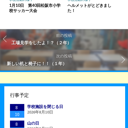
1月10日 第40回松阪市小学
ヘルメットがとどきまし
校サッカー大会
た！
前の投稿
工場見学をしたよ！？（２年）
次の投稿
新しい机と椅子に！！（１年）
行事予定
学校施設を閉じる日
8
2026年8月10日
10
山の日
8