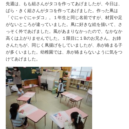
リ
先週は、もも組さんがタコを作ってあげましたが、今日は、
ー
ばら・きく組さんがタコを作ってあげました。作った凧は
「ぐにゃぐにゃダコ」。１年生と同じ名前ですが、材質や足
がないところが違っていました。凧に好きな絵を描いて、さ
っそく外であげました。風があまりなかったので、なかなか
高くは上がりませんでした。１限目に１Bのお兄さん、お姉
さんたちが、同じく凧揚げをしていましたが、糸が絡まる子
が多くいました。幼稚園では、糸が絡まらないように気をつ
けてあげました。