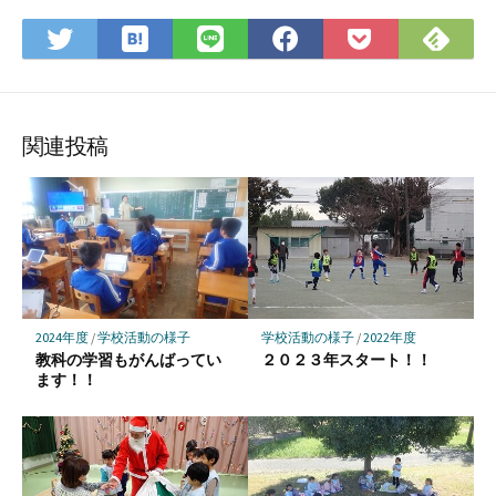
は
Fee
Twitter
LINE
Facebook
Pocket
て
で
で
で
で
に
な
購
シ
シ
シ
保
ブ
読
ェ
ェ
ェ
存
ッ
ア
ア
ア
関連投稿
ク
マ
ー
ク
に
保
存
2024年度
/
学校活動の様子
学校活動の様子
/
2022年度
教科の学習もがんばってい
２０２３年スタート！！
ます！！