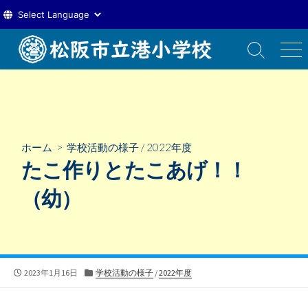
コ
ン
検
メ
索
ニ
テ
切
ュ
ン
り
ー
ツ
替
え
へ
ス
ホーム
>
学校活動の様子
/
2022年度
キ
たこ作りとたこあげ！！
ッ
プ
（幼）
公
カ
2023年1月16日
学校活動の様子
/
2022年度
開
テ
日
ゴ