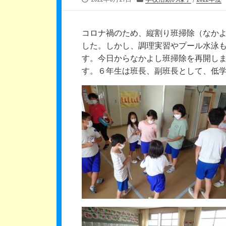
開
テ
日
ゴ
リ
コロナ禍のため、縦割り班掃除（なか
ー
した。しかし、調理実習やプール水泳
す。今日からなかよし班掃除を再開し
す。６年生は班長、副班長として、低