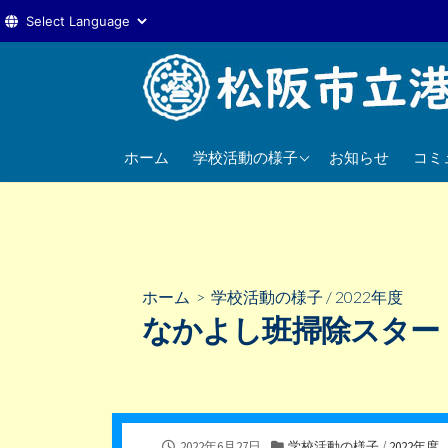
コ
ン
テ
ン
2025年度
ツ
ホーム
学校活動の様子
お知らせ
コミ
へ
2024年度
ス
2023年度
キ
ッ
プ
ホーム
>
学校活動の様子
/
2022年度
なかよし班掃除スター
公
カ
2022年6月27日
学校活動の様子
/
2022年度