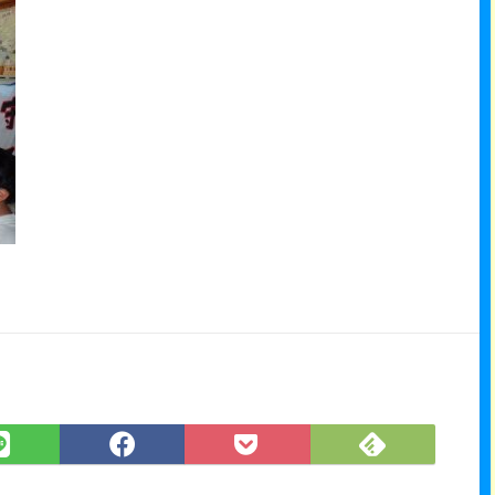
Feedly
LINE
Facebook
Pocket
で
で
で
に