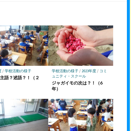
購
シ
シ
保
読
ェ
ェ
存
ア
ア
度
/
学校活動の様子
学校活動の様子
/
2023年度
/
コミ
ュニティ・スクール
が主語？述語？！（２
ジャガイモの次は？！（6
年）