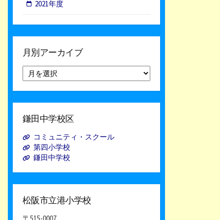
2021年度
月別アーカイブ
月
別
ア
ー
カ
鎌田中学校区
イ
ブ
コミュニティ・スクール
第四小学校
鎌田中学校
松阪市立港小学校
〒515-0007