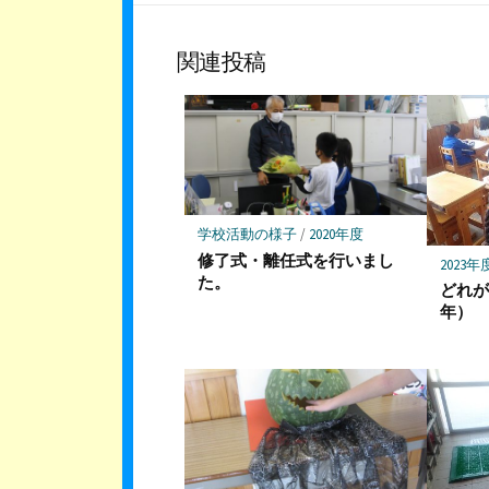
な
シ
ブ
ェ
ッ
ア
関連投稿
ク
マ
ー
ク
に
保
存
学校活動の様子
/
2020年度
修了式・離任式を行いまし
2023年
た。
どれ
年）