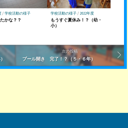
度
/
学校活動の様子
学校活動の様子
/
2022年度
いたかな？？
もうすぐ夏休み！？（幼・
小）
次の投稿
年）
プール開き 完了！？（５・６年）