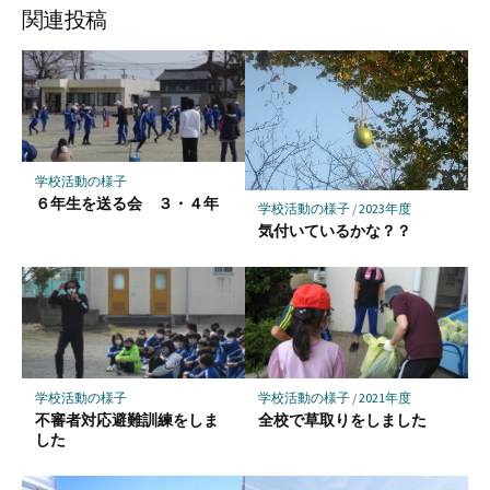
ッ
ア
ア
ア
関連投稿
ク
マ
ー
ク
に
保
学校活動の様子
存
６年生を送る会 ３・４年
学校活動の様子
/
2023年度
気付いているかな？？
学校活動の様子
学校活動の様子
/
2021年度
不審者対応避難訓練をしま
全校で草取りをしました
した