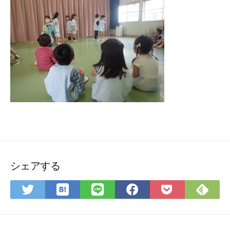
シェアする
は
Fee
Twitter
LINE
Facebook
Pocket
て
で
で
で
で
に
な
購
シ
シ
シ
保
ブ
読
ェ
ェ
ェ
存