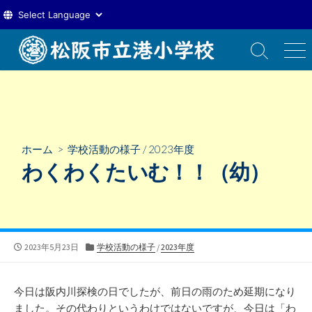
コ
ン
検
メ
索
ニ
テ
切
ュ
ン
り
ー
ツ
替
え
へ
ス
ホーム
>
学校活動の様子
/
2023年度
キ
わくわくたいむ！！（幼）
ッ
プ
公
カ
2023年5月23日
学校活動の様子
/
2023年度
開
テ
日
ゴ
リ
今日は阪内川探検の日でしたが、前日の雨のため延期になり
ー
ました。その代わりというわけではないですが、今日は「わ