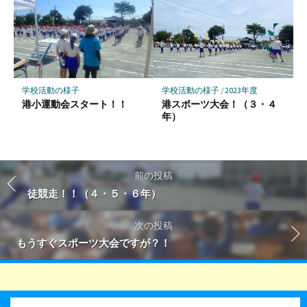
学校活動の様子
学校活動の様子
/
2023年度
港小運動会スタート！！
港スポーツ大会！（３・４
年）
前の投稿
徒競走！！（４・５・６年）
次の投稿
もうすぐスポーツ大会ですが？！