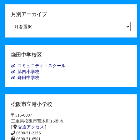
月別アーカイブ
月
別
ア
ー
カ
イ
鎌田中学校区
ブ
コミュニティ・スクール
第四小学校
鎌田中学校
松阪市立港小学校
〒515-0007
三重県松阪市荒木町16番地
[
交通アクセス
]
0598-51-2256
0598-51-6581