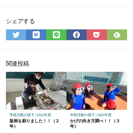
シェアする
は
Fee
Twitter
LINE
Facebook
Pocket
て
で
で
で
で
に
な
購
シ
シ
シ
保
ブ
読
ェ
ェ
ェ
存
ッ
ア
ア
ア
関連投稿
ク
マ
ー
ク
に
保
存
学校活動の様子
/
2022年度
学校活動の様子
/
2023年度
版画を刷りました！！（２
かげの向き方調べ！！（３
年）
年）