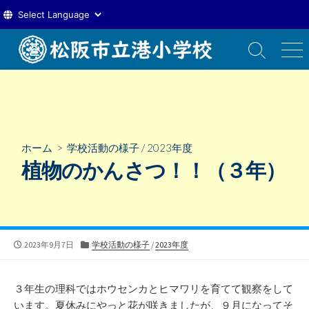
コ
ン
検
メ
索
ニ
テ
切
ュ
ン
り
ー
ツ
替
え
へ
ス
ホーム
>
学校活動の様子
/
2023年度
キ
植物のかんさつ！！（３年）
ッ
プ
公
カ
2023年9月7日
学校活動の様子
/
2023年度
開
テ
日
ゴ
リ
３年生の理科ではホウセンカとヒマワリを育てて観察をして
ー
います。夏休みにやっと花が咲きましたが、９月になってそ