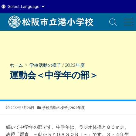
コ
ン
検
メ
索
ニ
テ
切
ュ
ン
り
ー
ツ
替
え
へ
ス
ホーム
>
学校活動の様子
/
2022年度
キ
運動会＜中学年の部＞
ッ
プ
公
カ
2022年5月28日
学校活動の様子
/
2022年度
開
テ
日
ゴ
リ
続いて中学年の部です。中学年は、ラジオ体操と８０ｍ走、
ー
表現「群青 ～朝からＹＯＡＳＯＢＩ～」です。３・４年生