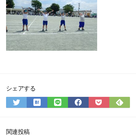
シェアする
は
Fee
Twitter
LINE
Facebook
Pocket
て
で
で
で
で
に
な
購
シ
シ
シ
保
ブ
読
ェ
ェ
ェ
存
ッ
ア
ア
ア
関連投稿