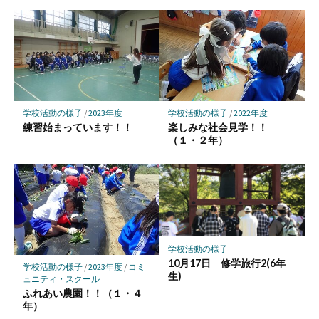
ク
マ
ー
ク
に
保
存
学校活動の様子
/
2023年度
学校活動の様子
/
2022年度
練習始まっています！！
楽しみな社会見学！！
（１・２年）
学校活動の様子
10月17日 修学旅行2(6年
学校活動の様子
/
2023年度
/
コミ
生)
ュニティ・スクール
ふれあい農園！！（１・４
年）