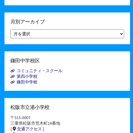
月別アーカイブ
月
別
ア
ー
カ
イ
鎌田中学校区
ブ
コミュニティ・スクール
第四小学校
鎌田中学校
松阪市立港小学校
〒515-0007
三重県松阪市荒木町16番地
[
交通アクセス
]