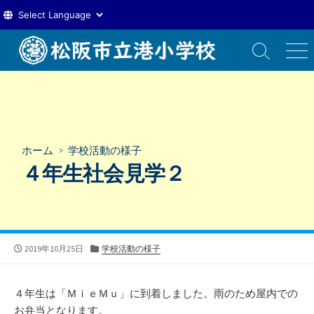
コ
ン
検
メ
索
ニ
テ
切
ュ
ン
り
ー
ツ
替
え
へ
ス
ホーム
>
学校活動の様子
キ
４年生社会見学２
ッ
プ
公
カ
2019年10月25日
学校活動の様子
開
テ
日
ゴ
リ
４年生は「ＭｉｅＭｕ」に到着しました。雨のため屋内での
ー
お弁当となります。