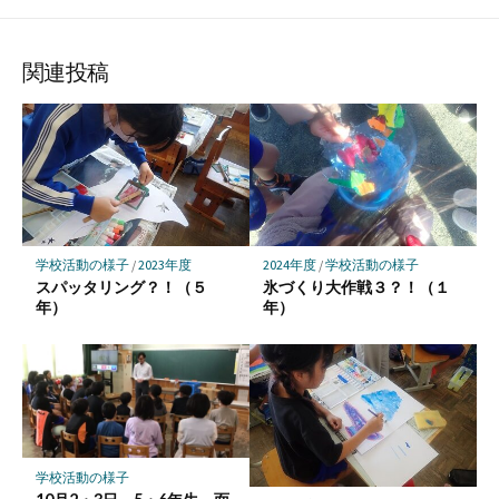
な
購
シ
シ
シ
保
ブ
読
ェ
ェ
ェ
存
ッ
ア
ア
ア
関連投稿
ク
マ
ー
ク
に
保
存
学校活動の様子
/
2023年度
2024年度
/
学校活動の様子
スパッタリング？！（５
氷づくり大作戦３？！（１
年）
年）
学校活動の様子