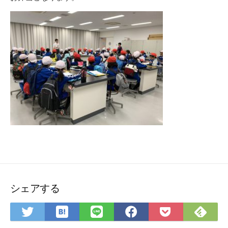
シェアする
は
Fee
Twitter
LINE
Facebook
Pocket
て
で
で
で
で
に