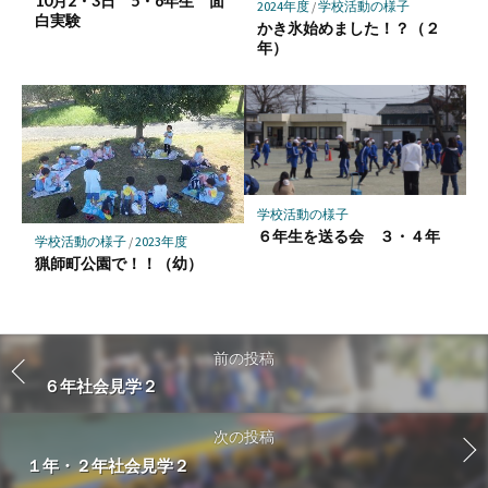
10月2・3日 5・6年生 面
2024年度
/
学校活動の様子
白実験
かき氷始めました！？（２
年）
学校活動の様子
６年生を送る会 ３・４年
学校活動の様子
/
2023年度
猟師町公園で！！（幼）
前の投稿
６年社会見学２
次の投稿
１年・２年社会見学２