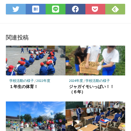
は
Fee
Twitter
LINE
Facebook
Pocket
て
で
で
で
で
に
な
購
シ
シ
シ
保
ブ
読
ェ
ェ
ェ
存
ッ
ア
ア
ア
関連投稿
ク
マ
ー
ク
に
保
学校活動の様子
/
2022年度
2024年度
/
学校活動の様子
存
１年生の体育！
ジャガイモいっぱい！！
（６年）