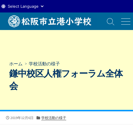
コ
ン
検
メ
索
ニ
テ
切
ュ
ン
り
ー
ツ
替
え
へ
ス
ホーム
>
学校活動の様子
キ
鎌中校区人権フォーラム全体
ッ
プ
会
公
カ
2019年12月6日
学校活動の様子
開
テ
日
ゴ