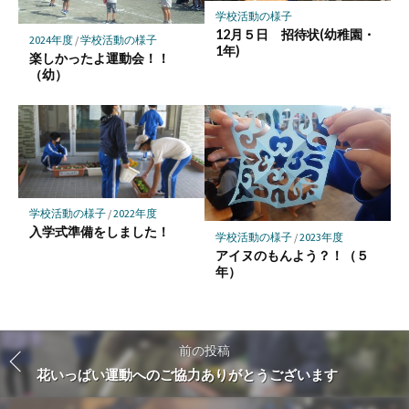
学校活動の様子
12月５日 招待状(幼稚園・
2024年度
/
学校活動の様子
1年)
楽しかったよ運動会！！
（幼）
学校活動の様子
/
2022年度
入学式準備をしました！
学校活動の様子
/
2023年度
アイヌのもんよう？！（５
年）
前の投稿
花いっぱい運動へのご協力ありがとうございます