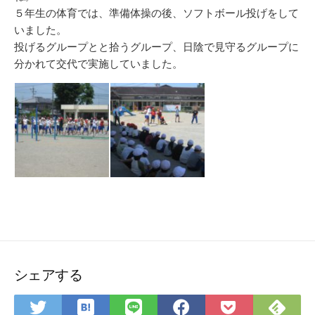
５年生の体育では、準備体操の後、ソフトボール投げをして
いました。
投げるグループとと拾うグループ、日陰で見守るグループに
分かれて交代で実施していました。
シェアする
は
Fee
Twitter
LINE
Facebook
Pocket