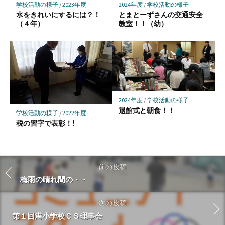
学校活動の様子
/
2023年度
2024年度
/
学校活動の様子
水をきれいにするには？！
とまとーずさんの交通安全
（４年）
教室！！（幼）
2024年度
/
学校活動の様子
退館式と朝食！！
学校活動の様子
/
2022年度
税の習字で表彰！!
前の投稿
梅雨の晴れ間の・・
次の投稿
第１回港小学校ＣＳ理事会