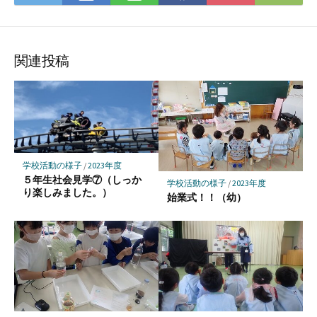
て
で
で
で
で
に
な
購
シ
シ
シ
保
ブ
読
ェ
ェ
ェ
存
ッ
ア
ア
ア
関連投稿
ク
マ
ー
ク
に
保
学校活動の様子
/
2023年度
存
５年生社会見学⑦（しっか
学校活動の様子
/
2023年度
り楽しみました。）
始業式！！（幼）