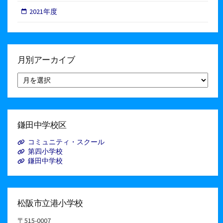
2021年度
月別アーカイブ
月
別
ア
ー
カ
イ
鎌田中学校区
ブ
コミュニティ・スクール
第四小学校
鎌田中学校
松阪市立港小学校
〒515-0007