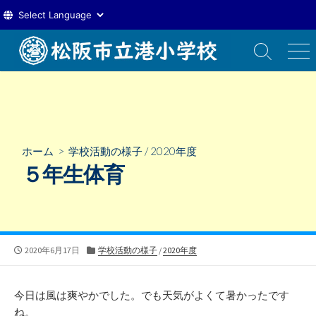
コ
ン
検
メ
索
ニ
テ
切
ュ
ン
り
ー
ツ
替
え
へ
ス
ホーム
>
学校活動の様子
/
2020年度
キ
５年生体育
ッ
プ
公
カ
2020年6月17日
学校活動の様子
/
2020年度
開
テ
日
ゴ
リ
今日は風は爽やかでした。でも天気がよくて暑かったです
ー
ね。