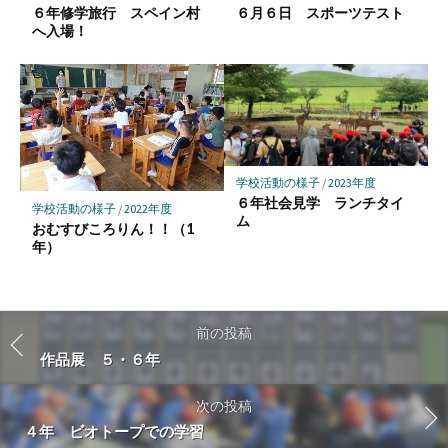
６年修学旅行 スペイン村
６月６日 スポーツテスト
へ入場！
学校活動の様子
/
2023年度
６年社会見学 ランチタイ
学校活動の様子
/
2022年度
ム
おむすびころりん！！（1
年）
前の投稿
作品展 ５・６年
次の投稿
４年 ビオトープでの学習