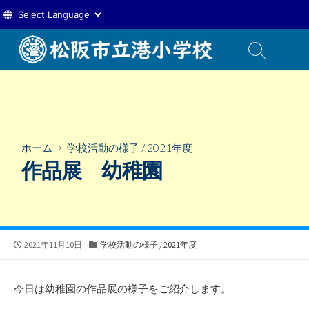
コ
ン
検
メ
索
ニ
テ
切
ュ
ン
り
ー
ツ
替
え
へ
ス
ホーム
>
学校活動の様子
/
2021年度
キ
作品展 幼稚園
ッ
プ
公
カ
2021年11月10日
学校活動の様子
/
2021年度
開
テ
日
ゴ
リ
今日は幼稚園の作品展の様子をご紹介します。
ー