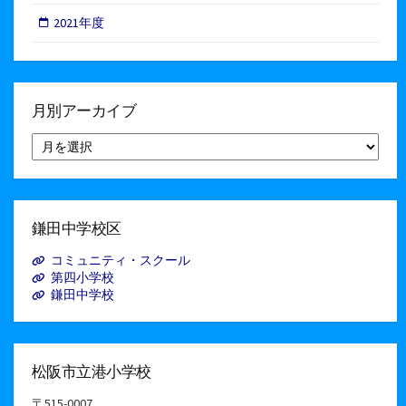
2021年度
月別アーカイブ
月
別
ア
ー
カ
イ
鎌田中学校区
ブ
コミュニティ・スクール
第四小学校
鎌田中学校
松阪市立港小学校
〒515-0007