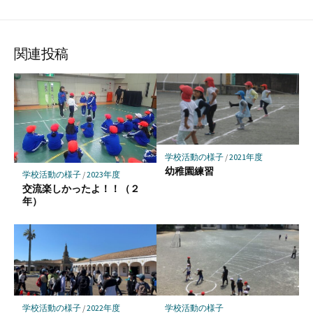
て
で
で
で
で
に
な
購
シ
シ
シ
保
ブ
読
ェ
ェ
ェ
存
ッ
ア
ア
ア
関連投稿
ク
マ
ー
ク
に
保
学校活動の様子
/
2021年度
存
幼稚園練習
学校活動の様子
/
2023年度
交流楽しかったよ！！（２
年）
学校活動の様子
/
2022年度
学校活動の様子