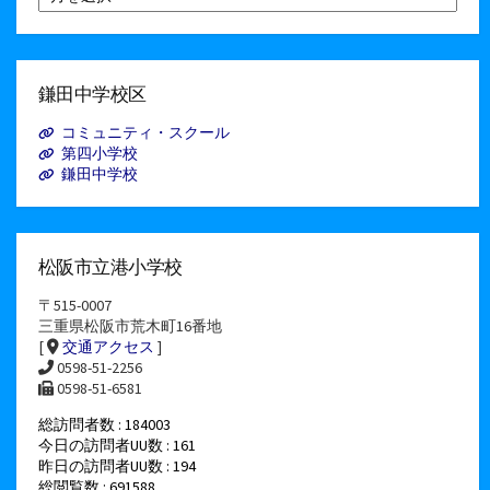
別
ア
ー
カ
イ
鎌田中学校区
ブ
コミュニティ・スクール
第四小学校
鎌田中学校
松阪市立港小学校
〒515-0007
三重県松阪市荒木町16番地
[
交通アクセス
]
0598-51-2256
0598-51-6581
総訪問者数 : 184003
今日の訪問者UU数 : 161
昨日の訪問者UU数 : 194
総閲覧数 : 691588