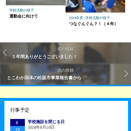
学校活動の様子
運動会に向けて
2024年度
/
学校活動の様子
つなぐんぐん？！（４年）
前の投稿
１年間ありがとうございました！
次の投稿
とこわか国体の松阪市事業報告書から
行事予定
学校施設を閉じる日
8
2026年8月10日
10