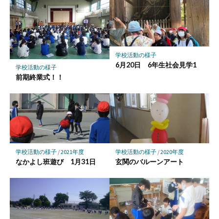
マ
ー
ク
に
保
学校活動の様子
存
6月20日 6年生社会見学1
学校活動の様子
前期終業式！！
学校活動の様子
/
2021年度
学校活動の様子
/
2020年度
なかよし班遊び 1月31日
玄関のバルーンアート