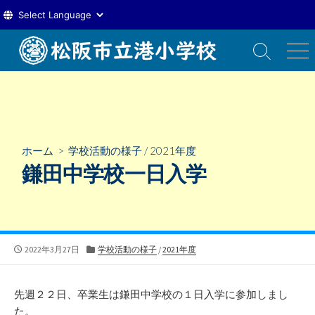
コ
ン
検
メ
索
ニ
テ
切
ュ
ン
り
ー
ツ
替
え
へ
ス
ホーム
>
学校活動の様子
/
2021年度
キ
鎌田中学校一日入学
ッ
プ
公
カ
2022年3月27日
学校活動の様子
/
2021年度
開
テ
日
ゴ
リ
先週２２日、卒業生は鎌田中学校の１日入学に参加しまし
ー
た。