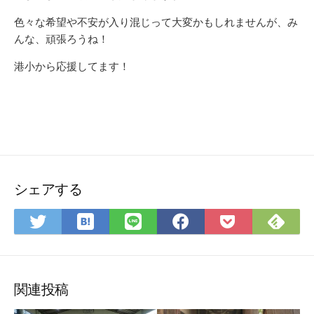
色々な希望や不安が入り混じって大変かもしれませんが、み
んな、頑張ろうね！
港小から応援してます！
シェアする
は
Fee
Twitter
LINE
Facebook
Pocket
て
で
で
で
で
に
な
購
シ
シ
シ
保
ブ
読
ェ
ェ
ェ
存
ッ
ア
ア
ア
関連投稿
ク