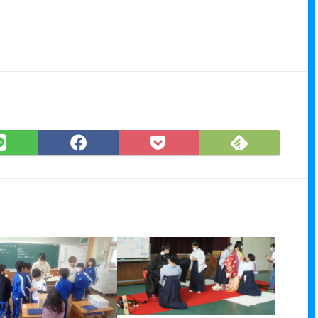
Feedly
LINE
Facebook
Pocket
で
で
で
に
購
シ
シ
保
読
ェ
ェ
存
ア
ア