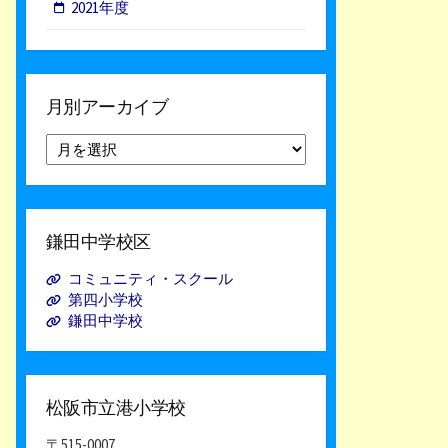
2021年度
月別アーカイブ
月
別
ア
ー
カ
鎌田中学校区
イ
ブ
コミュニティ・スクール
第四小学校
鎌田中学校
松阪市立港小学校
〒515-0007