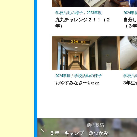
存
学校活動の様子
/
2023年度
2024年
九九チャレンジ２！！（２
自分
年）
（３
2024年度
/
学校活動の様子
学校活
おやすみなさ〜いzzz
3年生
前の投稿
５年 キャンプ 魚つかみ