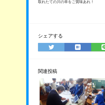
取れたての川の幸をご賞味あれ！
シェアする
は
Twitter
て
で
な
シ
ブ
ェ
ッ
ア
関連投稿
ク
マ
ー
ク
に
保