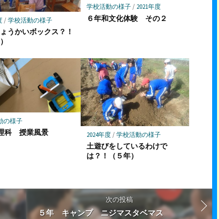
学校活動の様子
/
2021年度
６年和文化体験 その２
度
/
学校活動の様子
しょうかいボックス？！
年）
動の様子
理科 授業風景
2024年度
/
学校活動の様子
土遊びをしているわけで
は？！（５年）
次の投稿
５年 キャンプ ニジマスタベマス