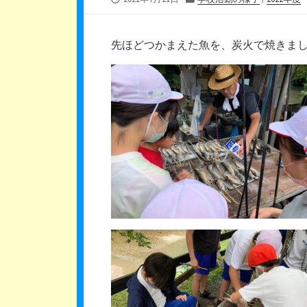
開
テ
日
ゴ
リ
先ほどつかまえた魚を、炭火で焼きま
ー