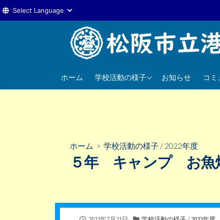
コ
ン
テ
ン
2025年度
ツ
ホーム
学校活動の様子
お知らせ
コミ
へ
2024年度
ス
2023年度
キ
ッ
プ
ホーム
>
学校活動の様子
/
2022年度
５年 キャンプ お魚
公
カ
2022年7月21日
学校活動の様子
/
2022年度