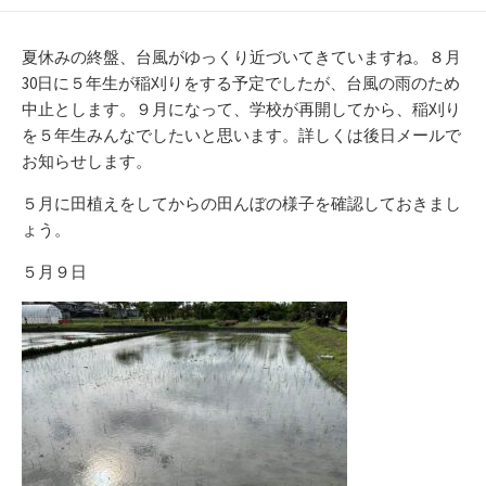
日
テ
ゴ
リ
夏休みの終盤、台風がゆっくり近づいてきていますね。８月
ー
30日に５年生が稲刈りをする予定でしたが、台風の雨のため
中止とします。９月になって、学校が再開してから、稲刈り
を５年生みんなでしたいと思います。詳しくは後日メールで
お知らせします。
５月に田植えをしてからの田んぼの様子を確認しておきまし
ょう。
５月９日