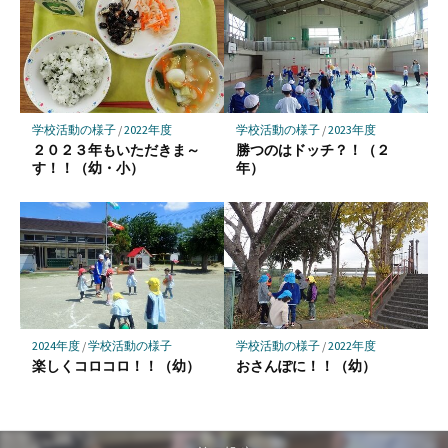
学校活動の様子
/
2022年度
学校活動の様子
/
2023年度
２０２３年もいただきま～
勝つのはドッチ？！（２
す！！（幼・小）
年）
2024年度
/
学校活動の様子
学校活動の様子
/
2022年度
楽しくコロコロ！！（幼）
おさんぽに！！（幼）