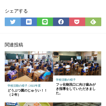
シェアする
は
Fee
Twitter
LINE
Facebook
Pocket
て
で
で
で
で
に
な
購
シ
シ
シ
保
ブ
読
ェ
ェ
ェ
存
ッ
ア
ア
ア
関連投稿
ク
マ
ー
ク
に
保
学校活動の様子
存
フッ化物洗口に向け歯みが
学校活動の様子
/
2022年度
き指導をしていただきまし
どうぶつ園のじゅうい！！
た。
（２年）