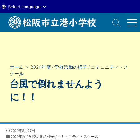
コ
ン
検
メ
索
ニ
テ
切
ュ
ン
り
ー
ツ
替
え
へ
ス
ホーム
>
2024年度
/
学校活動の様子
/
コミュニティ・ス
キ
クール
ッ
台風で倒れませんよう
プ
に！！
公
2024年8月27日
開
カ
2024年度
/
学校活動の様子
/
コミュニティ・スクール