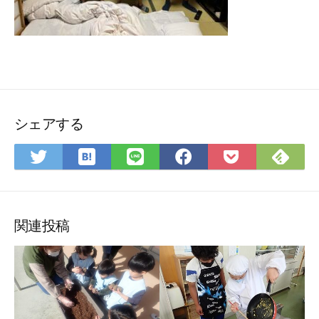
シェアする
は
Fee
Twitter
LINE
Facebook
Pocket
て
で
で
で
で
に
な
購
シ
シ
シ
保
ブ
読
ェ
ェ
ェ
存
ッ
ア
ア
ア
関連投稿
ク
マ
ー
ク
に