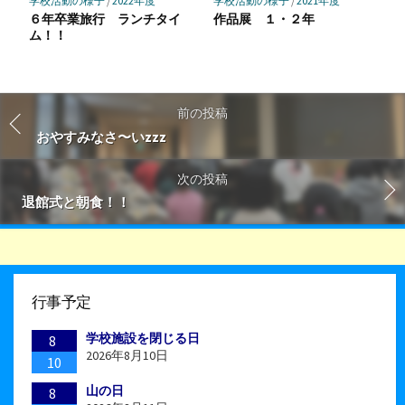
学校活動の様子
/
2022年度
学校活動の様子
/
2021年度
６年卒業旅行 ランチタイ
作品展 １・２年
ム！！
前の投稿
おやすみなさ〜いzzz
次の投稿
退館式と朝食！！
行事予定
学校施設を閉じる日
8
2026年8月10日
10
山の日
8