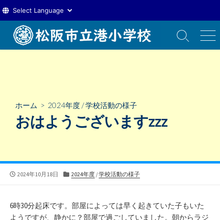
コ
ン
検
メ
索
ニ
テ
切
ュ
ン
り
ー
ツ
替
え
へ
ス
ホーム
>
2024年度
/
学校活動の様子
キ
おはようございますzzz
ッ
プ
公
カ
2024年10月18日
2024年度
/
学校活動の様子
開
テ
日
ゴ
リ
6時30分起床です。部屋によっては早く起きていた子もいた
ー
ようですが、静かに？部屋で過ごしていました。朝からラジ