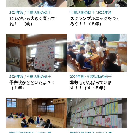
保
存
2024年度
/
学校活動の様子
学校活動の様子
/
2022年度
じゃがいも大きく育って
スクランブルエッグをつく
ね！！（幼）
ろう！！（６年）
2024年度
/
学校活動の様子
2024年度
/
学校活動の様子
予告状がとどいたよ？！
算数もがんばっていま
（１年）
す！！（４・５年）