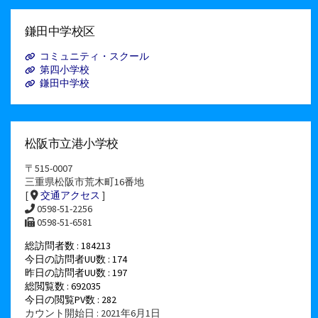
ー
カ
イ
鎌田中学校区
ブ
コミュニティ・スクール
第四小学校
鎌田中学校
松阪市立港小学校
〒515-0007
三重県松阪市荒木町16番地
[
交通アクセス
]
0598-51-2256
0598-51-6581
総訪問者数 : 184213
今日の訪問者UU数 : 174
昨日の訪問者UU数 : 197
総閲覧数 : 692035
今日の閲覧PV数 : 282
カウント開始日 : 2021年6月1日