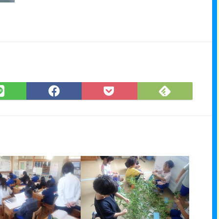
Feedly
LINE
Facebook
Pocket
で
で
で
に
購
シ
シ
保
読
ェ
ェ
存
ア
ア