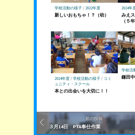
存
学校活動の様子
/
2022年度
2024年
新しいおもちゃ！？（幼）
みえ
（５
学校活
鎌田
2024年度
/
学校活動の様子
/
コミ
ュニティ・スクール
本との出会いを大切に！！
前の投稿
３月14日 PTA奉仕作業