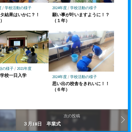
度
/
学校活動の様子
2024年度
/
学校活動の様子
スタ結果はいかに？！
願い事が叶いますように！？
年）
（１年）
動の様子
/
2021年度
中学校一日入学
2024年度
/
学校活動の様子
思い出の校舎をきれいに！！
（６年）
次の投稿
３月18日 卒業式