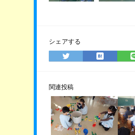
シェアする
は
Twitter
て
で
な
シ
ブ
ェ
ッ
ア
関連投稿
ク
マ
ー
ク
に
保