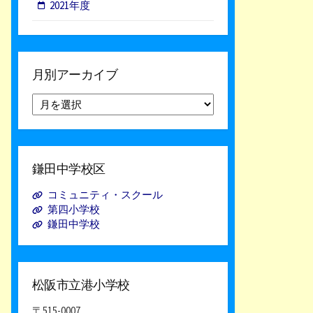
2021年度
月別アーカイブ
月
別
ア
ー
カ
鎌田中学校区
イ
ブ
コミュニティ・スクール
第四小学校
鎌田中学校
松阪市立港小学校
〒515-0007