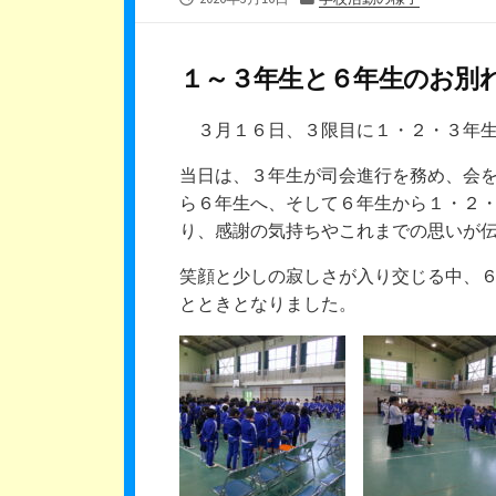
開
テ
日
ゴ
リ
１～３年生と６年生のお別
ー
３月１６日、３限目に１・２・３年生
当日は、３年生が司会進行を務め、会
ら６年生へ、そして６年生から１・２
り、感謝の気持ちやこれまでの思いが
笑顔と少しの寂しさが入り交じる中、
とときとなりました。