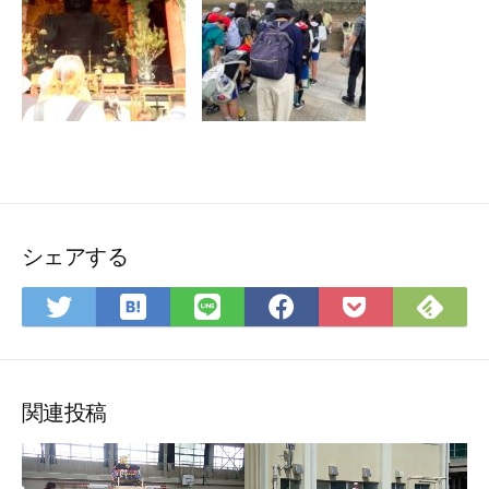
シェアする
は
Fee
Twitter
LINE
Facebook
Pocket
て
で
で
で
で
に
な
購
シ
シ
シ
保
ブ
読
ェ
ェ
ェ
存
ッ
ア
ア
ア
関連投稿
ク
マ
ー