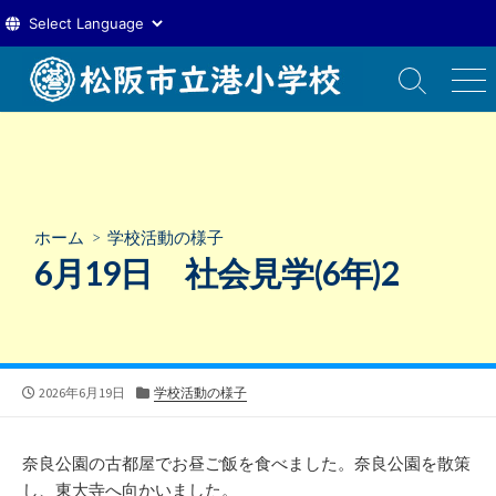
コ
ン
検
メ
索
ニ
テ
切
ュ
ン
り
ー
ツ
替
え
へ
ス
ホーム
>
学校活動の様子
キ
6月19日 社会見学(6年)2
ッ
プ
公
カ
2026年6月19日
学校活動の様子
開
テ
日
ゴ
リ
奈良公園の古都屋でお昼ご飯を食べました。奈良公園を散策
ー
し、東大寺へ向かいました。