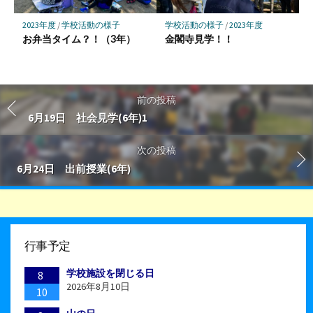
2023年度
/
学校活動の様子
学校活動の様子
/
2023年度
お弁当タイム？！（3年）
金閣寺見学！！
前の投稿
6月19日 社会見学(6年)1
次の投稿
6月24日 出前授業(6年)
行事予定
学校施設を閉じる日
8
2026年8月10日
10