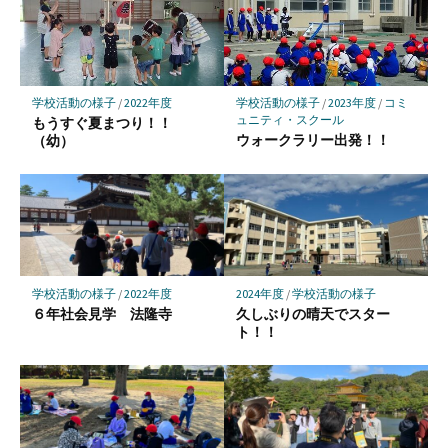
ク
に
保
存
学校活動の様子
/
2022年度
学校活動の様子
/
2023年度
/
コミ
ュニティ・スクール
もうすぐ夏まつり！！
ウォークラリー出発！！
（幼）
学校活動の様子
/
2022年度
2024年度
/
学校活動の様子
６年社会見学 法隆寺
久しぶりの晴天でスター
ト！！