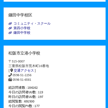
ア
ー
カ
イ
鎌田中学校区
ブ
コミュニティ・スクール
第四小学校
鎌田中学校
松阪市立港小学校
〒515-0007
三重県松阪市荒木町16番地
[
交通アクセス
]
0598-51-2256
0598-51-6581
総訪問者数 : 184162
今日の訪問者UU数 : 123
昨日の訪問者UU数 : 197
総閲覧数 : 691930
今日の閲覧PV数 : 177