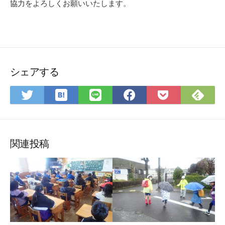
協力をよろしくお願いいたします。
シェアする
は
Fee
Twitter
LINE
Facebook
Pocket
て
で
で
で
で
に
な
購
シ
シ
シ
保
ブ
読
ェ
ェ
ェ
存
ッ
ア
ア
ア
関連投稿
ク
マ
ー
ク
に
保