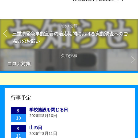
前の投稿
三重県緊急事態宣言の適応期間における実態調査へのご
協力のお願い
次の投稿
コロナ対策
行事予定
学校施設を閉じる日
8
2026年8月10日
10
山の日
8
2026年8月11日
11