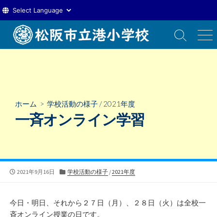
コ
ン
検
メ
索
ニ
テ
切
ュ
ン
り
ー
ツ
替
え
へ
ス
ホーム
>
学校活動の様子
/
2021年度
キ
一斉オンライン学習
ッ
プ
公
カ
2021年9月16日
学校活動の様子
/
2021年度
開
テ
日
ゴ
リ
今日・明日、それから２７日（月）、２８日（火）は全校一
ー
斉オンライン授業の日です。